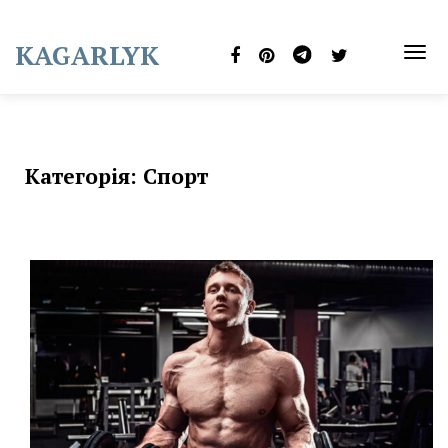
Skip
to
KAGARLYK
content
TOG
NAVI
Категорія:
Спорт