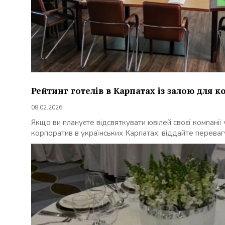
Рейтинг готелів в Карпатах із залою для к
08.02.2026
Якщо ви плануєте відсвяткувати ювілей своєї компанії
корпоратив в українських Карпатах, віддайте перевагу